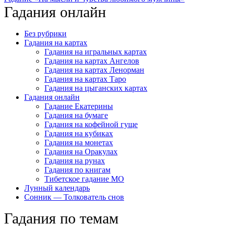
Гадания онлайн
Без рубрики
Гадания на картах
Гадания на игральных картах
Гадания на картах Ангелов
Гадания на картах Ленорман
Гадания на картах Таро
Гадания на цыганских картах
Гадания онлайн
Гадание Екатерины
Гадания на бумаге
Гадания на кофейной гуще
Гадания на кубиках
Гадания на монетах
Гадания на Оракулах
Гадания на рунах
Гадания по книгам
Тибетское гадание МО
Лунный календарь
Сонник — Толкователь снов
Гадания по темам