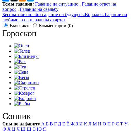
Темы гадания:
Гадание на ситуацию
,
Гадание ответ на
вопрос
,
Гадания на свадьбу
Бесплатное онлайн гадание на будущее «Ворожея»
Гадание на
любимого на игральных картах
Вконтакте
Комментарии (0)
Гороскоп
Сонник
Сны по алфавиту
А
Б
В
Г
Д
Е
Ё
Ж
З
И
К
Л
М
Н
О
П
Р
С
Т
У
Ф
Х
Ц
Ч
Ш
Щ
Э
Ю
Я