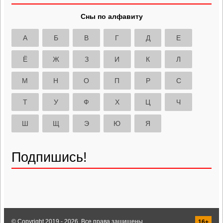
Сны по алфавиту
А
Б
В
Г
Д
Е
Ё
Ж
З
И
К
Л
М
Н
О
П
Р
С
Т
У
Ф
Х
Ц
Ч
Ш
Щ
Э
Ю
Я
Подпишись!
© Copyright 2019 - 2026. Все права защищены.
16+