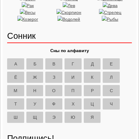
Сонник
Сны по алфавиту
А
Б
В
Г
Д
Е
Ё
Ж
З
И
К
Л
М
Н
О
П
Р
С
Т
У
Ф
Х
Ц
Ч
Ш
Щ
Э
Ю
Я
Подпишись!