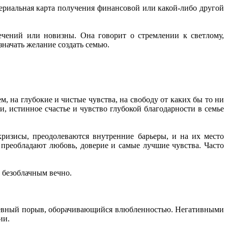
атериальная карта получения финансовой или какой-либо другой
лечений или новизны. Она говорит о стремлении к светлому,
значать желание создать семью.
 на глубокие и чистые чувства, на свободу от каких бы то ни
, истинное счастье и чувство глубокой благодарности в семье
кризисы, преодолеваются внутренние барьеры, и на их место
а преобладают любовь, доверие и самые лучшие чувства. Часто
т безоблачным вечно.
душевный порыв, оборачивающийся влюбленностью. Негативными
ии.