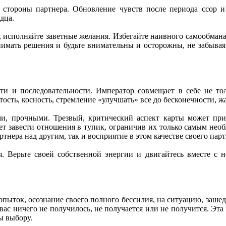
о стороны партнера. Обновление чувств после периода ссор 
дца.
, исполняйте заветные желания. Избегайте наивного самообмана
имать решения и будьте внимательны и осторожны, не забывая о
сти и последовательности. Император совмещает в себе не тол
тость, косность, стремление «улучшать» все до бесконечности, ж
ми, прочными. Трезвый, критический аспект карты может при
ет завести отношения в тупик, ограничив их только самым нео
нера над другим, так и восприятие в этом качестве своего парт
 Верьте своей собственной энергии и двигайтесь вместе с н
опыток, осознание своего полного бессилия, на ситуацию, заше
 вас ничего не получилось, не получается или не получится. Эта
ы выбору.