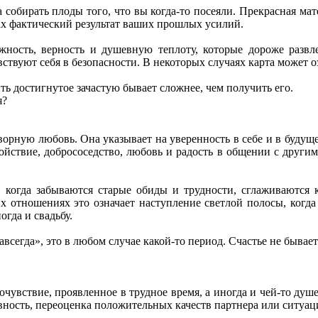
а собирать плоды того, что вы когда-то посеяли. Прекрасная м
ах фактический результат ваших прошлых усилий.
дежность, верность и душевную теплоту, которые дороже разв
твуют себя в безопасности. В некоторых случаях карта может о
ить достигнутое зачастую бывает сложнее, чем получить его.
я?
рную любовь. Она указывает на уверенность в себе и в будущем,
йствие, добрососедство, любовь и радость в общении с другими
 когда забываются старые обиды и трудности, сглаживаются 
их отношениях это означает наступление светлой полосы, когд
огда и свадьбу.
авсегда», это в любом случае какой-то период. Счастье не бывае
 сочувствие, проявленное в трудное время, а иногда и чей-то 
ность, переоценка положительных качеств партнера или ситуац