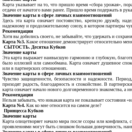
Карта указывает на то, что пришло время «сбора урожая», пор
отдачи от начатого вами ранее. Пришло время подержать в рук
Значение карты в сфере личных взаимоотношений
Здесь эта карта означает постоянство, крепкую дружбу, на
надежному и продолжительному союзу, в котором партнеры чувс
Рекомендации
Хотя вы добились своего, не забывайте, что удержать и сохран
Карта №3.
Какое отношение демонстрирует относительно мен
СЫТОСТЬ. Десятка Кубков
Значение карты
Эта карта выражает наивысшую гармонию и глубокую, благотво
было иллюзий или самообмана. Карта означает душевное споко
или в партнерских отношениях.
Значение карты в сфере личных взаимоотношений
Чувство защищенности, безопасности и надежности. Период,
приходят радость, благодарность и спокойствие. В партнерск
карта означает начало нового долговременного знакомства, а ин
Рекомендации
Нельзя забывать, что никакая карта не показывает состояния «н
Карта №4.
Как ко мне относится на самом деле?
Принцесса Кубков
Значение карты
Карта олицетворяет начало мира после ссоры или конфликта,
проявлениями могут быть слишком большая доверчивость, наив
Значение карты в сфере личных взаимоотношений