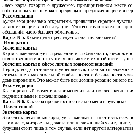
Здесь карта говорит о дружеском, примирительном жесте с
событийном уровне может предвещать предложение руки и сер
Рекомендации
Будьте эмоционально открытыми, проявляйте скрытые чувства
и возникающие в ней ситуации. Учитесь самостоятельно прин
обещаний) часто бывают обманчивы.
Карта №5.
Какие цели преследует относительно меня?
Император
Значение карты
Карта символизирует стремление к стабильности, безопасно
ответственности и прагматизм, но также и их крайности – упер
Значение карты в сфере личных взаимоотношений
Период, когда отношения укрепляются, становятся надежны
стремление к максимальной стабильности и безопасности мож
доминирования. Это может быть как доминирование одного парт
Рекомендации
Благоприятный момент для изменения или нового начинания.
подчиненными и начальниками.
Карта №6.
Как себя проявит относительно меня в будущем?
Повешенный
Значение карты
Это очень негативная карта, указывающая на тщетность всех п
в том деле, которое вы делаете или в сложившейся ситуации у
будущем стоит лишь в том случае, если нет другой альтернатив