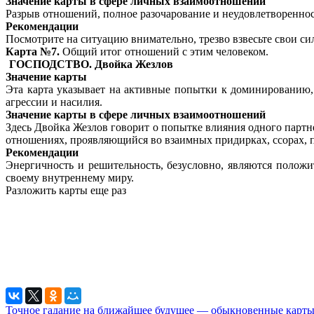
Значение карты в сфере личных взаимоотношений
Разрыв отношений, полное разочарование и неудовлетворенно
Рекомендации
Посмотрите на ситуацию внимательно, трезво взвесьте свои си
Карта №7.
Общий итог отношений с этим человеком.
ГОСПОДСТВО. Двойка Жезлов
Значение карты
Эта карта указывает на активные попытки к доминированию,
агрессии и насилия.
Значение карты в сфере личных взаимоотношений
Здесь Двойка Жезлов говорит о попытке влияния одного партн
отношениях, проявляющийся во взаимных придирках, ссорах, п
Рекомендации
Энергичность и решительность, безусловно, являются полож
своему внутреннему миру.
Разложить карты еще раз
Точное гадание на ближайшее будущее — обыкновенные карт