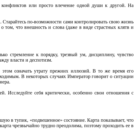
и конфликтов или просто влечение одной души к другой. На
. Старайтесь по-возможности сами контролировать свою жизнь
 том, что внешность и слова (даже в виде страстных клятв и
ько стремление к порядку, трезвый ум, дисциплину, чувство
ажду власти и деспотизм.
 этом означать утрату прежних иллюзий. В то же время его
бходимым. В некоторых случаях Император говорит о ситуации
нера.
ей. Исследуйте себя критически, особенно свои отношения с
дшую в тупик, «подвешенное» состояние. Карта показывает, что
 карта чрезвычайно трудно преодолима, поэтому проходить ее в