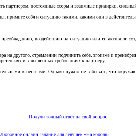
сть партнером, постоянные ссоры и взаимные придирки, сильный
лы, примите себя и ситуацию такими, какими они в действитель
 преобладанию, воздействию на ситуацию или ее активное соз
ера на другого, стремлении подчинить себе, эгоизме и пренебре
ретензиях и завышенных требованиях к партнеру.
ительными качествами. Однако нужно не забывать, что окруж
Получи точный ответ на свой вопрос
ы
Любовное онлайн гадание для девушек «На короля»