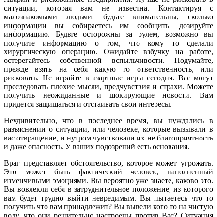
ситуации, которая вам не известна. Контактируя с
малознакомыми людьми, будьте внимательны, сколько
информации вы собираетесь им сообщить, дозируйте
информацию. Будьте осторожны за рулем, возможно вы
получите информацию о том, что кому то сделали
хирургическую операцию. Ожидайте взбучку на работе,
остерегайтесь собственной вспыльчивости. Подумайте,
прежде взять на себя какую то ответственность, или
рисковать. Не играйте в азартные игры сегодня. Вас могут
преследовать плохие мысли, предчувствия и страхи. Можете
получить неожиданные и шокирующие новости. Вам
придется защищаться и отстаивать свои интересы.
Неудивительно, что в последнее время, вы нуждались в
разъяснении о ситуации, или человеке, которые вызывали в
вас отвращение, и нутром чувствовали их не благоприятность
и даже опасность. У ваших подозрений есть основания.
Враг представляет обстоятельство, которое может угрожать.
Это может быть фактический человек, наполненный
изменчивыми эмоциями. Вы вероятно уже знаете, каково это.
Вы вовлекли себя в затруднительное положение, из которого
вам будет трудно выйти невредимым. Вы пытаетесь что то
получить что вам принадлежит? Вы вывели кого то на чистую
воду, что они решительно настроены против Вас? Ситуация