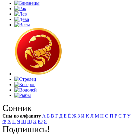
Сонник
Сны по алфавиту
А
Б
В
Г
Д
Е
Ё
Ж
З
И
К
Л
М
Н
О
П
Р
С
Т
У
Ф
Х
Ц
Ч
Ш
Щ
Э
Ю
Я
Подпишись!