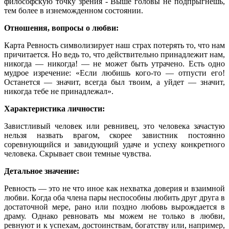
философскую точку зрения - Выше головы не подпрыгнешь,
тем более в изнеможденном состоянии.
Отношения, вопросы о любви:
Карта Ревность символизирует наш страх потерять то, что нам
причитается. Но ведь то, что действительно принадлежит нам,
никогда — никогда! — не может быть утрачено. Есть одно
мудрое изречение: «Если любишь кого-то — отпусти его!
Останется — значит, всегда был твоим, а уйдет — значит,
никогда тебе не принадлежал».
Характеристика личности:
Завистливый человек или ревнивец, это человека зачастую
нельзя назвать врагом, скорее завистник постоянно
соревнующийся и завидующий удаче и успеху конкретного
человека. Скрывает свои темные чувства.
Детальное значение:
Ревность — это не что иное как нехватка доверия и взаимной
любви. Когда оба члена пары неспособны любить друг друга в
достаточной мере, рано или поздно любовь вырождается в
драму. Однако ревновать мы можем не только в любви,
ревнуют и к успехам, достоинствам, богатству или, например,