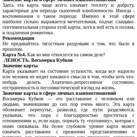
Здесь эта карта чаще всего означает теплоту и доброту,
характерные для периода сказочной влюбленности. Иногда -
воспоминания о таком периоде. Именно в этой сфере
наиболее сильно выражается мечтательная, подчас слащаво-
сентиментальная сторона этой карты, хотя в ней есть и поэзия,
и подлинная романтика.
Рекомендации
Не предавайтесь тягостным раздумьям о том, что было в
прошлом.
Карта №4.
Как ко мне относится на самом деле?
ЛЕНОСТЬ. Восьмерка Кубков
Значение карты
Карта указывает на состояние усталости, когда все надоело
или человек не видит никакого смысла в том, чтобы хоть что-
нибудь делать. Апатично-депрессивное состояние,
отстраненность и пессимистический взгляд на жизнь.
Значение карты в сфере личных взаимоотношений
Восьмерка Кубков — это расставание с человеком или
людьми, значившими до сих пор очень много. Эта карта
обозначает перепутье, развилку, где пути разделяются,
указывая, что пора с благодарностью проститься с
отношениями и, если надо, порвать ту «пуповину», которая с
ними связывала. На более глубоком уровне карта может
означать расставание с прежними представлениями о