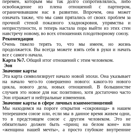
перемен, которым мы так долго сопротивлялись, либо
освобождение из плена отношений с партнером,
ограничивавшим нас в развитии. Впрочем, она может
означать также, что мы сами прятались от своих проблем за
прочной стеной показного хладнокровия, упрямства и
неприступности, и теперь настала пора выйти из этих стен
навстречу новому, во всех отношениях плодотворному союзу.
Рекомендации
Очень тяжело терять то, что мы имеем, но жизнь
продолжается. Вы всегда можете взять себя в руки и начать
все с самого начала.
Карта №7.
Общий итог отношений с этим человеком.
Эон
Значение карты
Эта карта символизирует начало новой эпохи. Она указывает
на начало чего-то совершенно нового: какого-то нового
цикла, нового дела, новых отношений. В большинстве
случаев это новое для нас позитивно, хотя достаточно часто
Эон отражает и нейтральные изменения.
Значение карты в сфере личных взаимоотношений
Мы находимся на пороге открытия «сокровища» в нашем
теперешнем союзе или, если мы в данное время живем одни,
то в предстоящем союзе с другим человеком. Это не
обязательно должен быть «принц на белом коне» или
«женщина нашей мечты», а просто глубокие внутренние