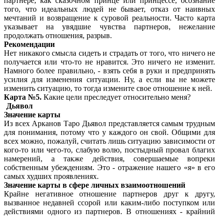
партнере, как сказочном принце или принцессе, осознание
того, что идеальных людей не бывает, отказ от наивных
мечтаний и возвращение к суровой реальности. Часто карта
указывает на увядшие чувства партнеров, нежелание
продолжать отношения, разрыв.
Рекомендации
Нет никакого смысла сидеть и страдать от того, что ничего не
получается или что-то не нравится. Это ничего не изменит.
Намного более правильно, - взять себя в руки и предпринять
усилия для изменения ситуации. Ну, а если вы не можете
изменить ситуацию, то тогда измените свое отношение к ней.
Карта №5.
Какие цели преследует относительно меня?
Дьявол
Значение карты
Из всех Арканов Таро Дьявол представляется самым трудным
для понимания, потому что у каждого он свой. Общими для
всех можно, пожалуй, считать лишь ситуацию зависимости от
кого-то или чего-то, слабую волю, постыдный провал благих
намерений, а также действия, совершаемые вопреки
собственным убеждениям. Это - отражение нашего «я» в его
самых худших проявлениях.
Значение карты в сфере личных взаимоотношений
Крайне негативное отношение партнеров друг к другу,
вызванное недавней ссорой или каким-либо поступком или
действиями одного из партнеров. В отношениях - крайний