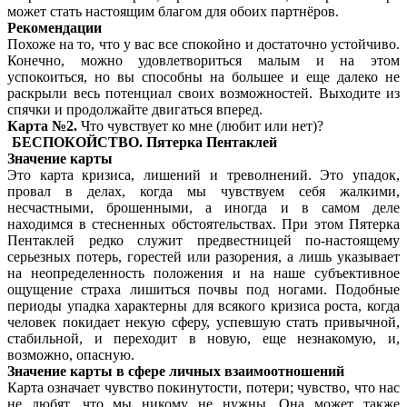
может стать настоящим благом для обоих партнёров.
Рекомендации
Похоже на то, что у вас все спокойно и достаточно устойчиво.
Конечно, можно удовлетвориться малым и на этом
успокоиться, но вы способны на большее и еще далеко не
раскрыли весь потенциал своих возможностей. Выходите из
спячки и продолжайте двигаться вперед.
Карта №2.
Что чувствует ко мне (любит или нет)?
БЕСПОКОЙСТВО. Пятерка Пентаклей
Значение карты
Это карта кризиса, лишений и треволнений. Это упадок,
провал в делах, когда мы чувствуем себя жалкими,
несчастными, брошенными, а иногда и в самом деле
находимся в стесненных обстоятельствах. При этом Пятерка
Пентаклей редко служит предвестницей по-настоящему
серьезных потерь, горестей или разорения, а лишь указывает
на неопределенность положения и на наше субъективное
ощущение страха лишиться почвы под ногами. Подобные
периоды упадка характерны для всякого кризиса роста, когда
человек покидает некую сферу, успевшую стать привычной,
стабильной, и переходит в новую, еще незнакомую, и,
возможно, опасную.
Значение карты в сфере личных взаимоотношений
Карта означает чувство покинутости, потери; чувство, что нас
не любят, что мы никому не нужны. Она может также