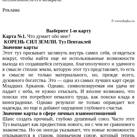
Реклама
© vorozhejka.ru
Выберите 1-ю карту
Карта №1.
Что думает обо мне?
КОРЕНЬ СИЛ ЗЕМЛИ. Туз Пентаклей
Значение карты
Этот туз призывает заглянуть внутрь самих себя, оглядеться
вокруг, чтобы найти еще не использованные возможности
выхода из создавшейся ситуации, благополучного и удачного
в смысле стихии земли, которую этот туз представляет, то есть
в смысле не только материального, но, прежде всего,
духовного богатства. Это — одна из самых лучших карт среди
Младших Арканов. Однако, символизируемая им удача не
падает с неба, ее нужно отыскать. И вполне возможно, что
поиски эти потребуют немалого труда, как поиски клада в
винограднике. Однако результат не только оправдает все
надежды, но еще и добавит ощущение глубокого счастья.
Значение карты в сфере личных взаимоотношений
Шанс создать прочный, глубоко душевный союз. Часто этот
Туз выпадает как предвестник нового, ни с чем не сравнимого
знакомства. Но он иногда указывает, что новые возможности
открываются в старом, привычном союзе, который теперь