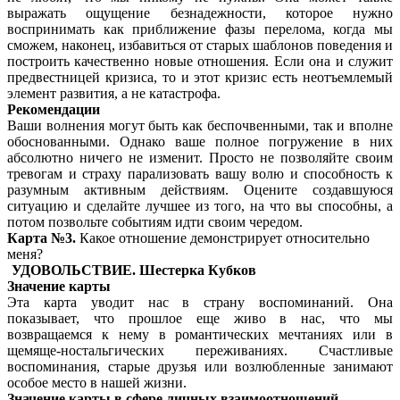
выражать ощущение безнадежности, которое нужно
воспринимать как приближение фазы перелома, когда мы
сможем, наконец, избавиться от старых шаблонов поведения и
построить качественно новые отношения. Если она и служит
предвестницей кризиса, то и этот кризис есть неотъемлемый
элемент развития, а не катастрофа.
Рекомендации
Ваши волнения могут быть как беспочвенными, так и вполне
обоснованными. Однако ваше полное погружение в них
абсолютно ничего не изменит. Просто не позволяйте своим
тревогам и страху парализовать вашу волю и способность к
разумным активным действиям. Оцените создавшуюся
ситуацию и сделайте лучшее из того, на что вы способны, а
потом позвольте событиям идти своим чередом.
Карта №3.
Какое отношение демонстрирует относительно
меня?
УДОВОЛЬСТВИЕ. Шестерка Кубков
Значение карты
Эта карта уводит нас в страну воспоминаний. Она
показывает, что прошлое еще живо в нас, что мы
возвращаемся к нему в романтических мечтаниях или в
щемяще-ностальгических переживаниях. Счастливые
воспоминания, старые друзья или возлюбленные занимают
особое место в нашей жизни.
Значение карты в сфере личных взаимоотношений