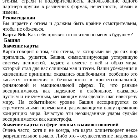
эгоизм, страхи и подозрительность, использование одного
партнера другим в различных формах, нечестность, обман и
измена.
Рекомендации
Вы играете с огнем и должны быть крайне осмотрительны,
чтобы не обжечься.
Карта №6.
Как себя проявит относительно меня в будущем?
Башня
Значение карты
Карта говорит о том, что стены, за которыми вы до сих пор
прятались, рушатся. Башня, символизирующая устаревшую
систему ценностей, падает, а вместе с ней и образ мира,
который стал для вас слишком мал и тесен. Ваши убеждения и
жизненные принципы оказались ошибочными, особенно это
касается отношения к безопасности в профессиональной,
финансовой и эмоциональной сферах. То, что раньше
воспринималось как надежное и стабильное, оказалось
пустым и никчемным, мешающим вам сделать шаг навстречу
миру. На событийном уровне Башня ассоциируется со
стремительными переменами, разрушающими вашу прежнюю
концепцию мира. Зачастую эти неожиданные удары судьбы
воспринимается как катастрофа.
Значение карты в сфере личных взаимоотношений
Очень часто, хотя и не всегда, эта карта олицетворяет некое
разрушительное начало. Либо это - осуществление назревших