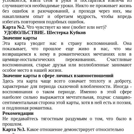
успокоится, взять себя в руки и постараться извлечь из
случившегося необходимые уроки. Никто не проживает жизнь
без ошибок и разочарований, а проходя через них, мы
накапливаем опыт и обретаем мудрость, чтобы впредь
избегать повторения подобных ошибок.
Карта №2.
Что чувствует ко мне (любит или нет)?
УДОВОЛЬСТВИЕ. Шестерка Кубков
Значение карты
Эта карта уводит нас в страну воспоминаний. Она
показывает, что прошлое еще живо в нас, что мы
возвращаемся к нему в романтических мечтаниях или в
щемяще-ностальгических переживаниях. Счастливые
воспоминания, старые друзья или возлюбленные занимают
особое место в нашей жизни.
Значение карты в сфере личных взаимоотношений
Здесь эта карта чаще всего означает теплоту и доброту,
характерные для периода сказочной влюбленности. Иногда -
воспоминания о таком периоде. Именно в этой сфере
наиболее сильно выражается мечтательная, подчас слащаво-
сентиментальная сторона этой карты, хотя в ней есть и поэзия,
и подлинная романтика.
Рекомендации
Не предавайтесь тягостным раздумьям о том, что было в
прошлом.
Карта №3.
Какое отношение демонстрирует относительно