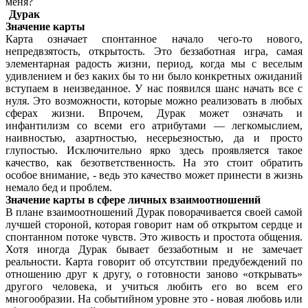
меня?
Дурак
Значение карты
Карта означает спонтанное начало чего-то нового,
непредвзятость, открытость. Это беззаботная игра, самая
элементарная радость жизни, период, когда мы с веселым
удивлением и без каких бы то ни было конкретных ожиданий
вступаем в неизведанное. У нас появился шанс начать все с
нуля. Это возможности, которые можно реализовать в любых
сферах жизни. Впрочем, Дурак может означать и
инфантилизм со всеми его атрибутами — легкомыслием,
наивностью, азартностью, несерьезностью, да и просто
глупостью. Исключительно ярко здесь проявляется такое
качество, как безответственность. На это стоит обратить
особое внимание, - ведь это качество может принести в жизнь
немало бед и проблем.
Значение карты в сфере личных взаимоотношений
В плане взаимоотношений Дурак поворачивается своей самой
лучшей стороной, которая говорит нам об открытом сердце и
спонтанном потоке чувств. Это живость и простота общения.
Хотя иногда Дурак бывает беззаботным и не замечает
реальности. Карта говорит об отсутствии предубеждений по
отношению друг к другу, о готовности заново «открывать»
другого человека, и учиться любить его во всем его
многообразии. На событийном уровне это - новая любовь или