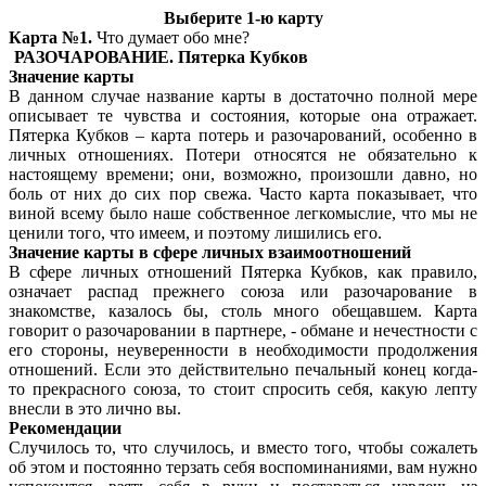
Выберите 1-ю карту
Карта №1.
Что думает обо мне?
РАЗОЧАРОВАНИЕ. Пятерка Кубков
Значение карты
В данном случае название карты в достаточно полной мере
описывает те чувства и состояния, которые она отражает.
Пятерка Кубков – карта потерь и разочарований, особенно в
личных отношениях. Потери относятся не обязательно к
настоящему времени; они, возможно, произошли давно, но
боль от них до сих пор свежа. Часто карта показывает, что
виной всему было наше собственное легкомыслие, что мы не
ценили того, что имеем, и поэтому лишились его.
Значение карты в сфере личных взаимоотношений
В сфере личных отношений Пятерка Кубков, как правило,
означает распад прежнего союза или разочарование в
знакомстве, казалось бы, столь много обещавшем. Карта
говорит о разочаровании в партнере, - обмане и нечестности с
его стороны, неуверенности в необходимости продолжения
отношений. Если это действительно печальный конец когда-
то прекрасного союза, то стоит спросить себя, какую лепту
внесли в это лично вы.
Рекомендации
Случилось то, что случилось, и вместо того, чтобы сожалеть
об этом и постоянно терзать себя воспоминаниями, вам нужно