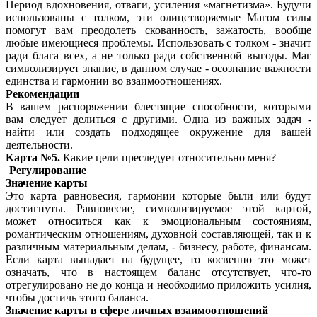
Период вдохновения, отваги, усиления «магнетизма». Будучи
использованы с толком, эти олицетворяемые Магом силы
помогут вам преодолеть скованность, зажатость, вообще
любые имеющиеся проблемы. Использовать с толком - значит
ради блага всех, а не только ради собственной выгоды. Маг
символизирует знание, в данном случае - осознание важности
единства и гармонии во взаимоотношениях.
Рекомендации
В вашем распоряжении блестящие способности, которыми
вам следует делиться с другими. Одна из важных задач -
найти или создать подходящее окружение для вашей
деятельности.
Карта №5.
Какие цели преследует относительно меня?
Регулирование
Значение карты
Это карта равновесия, гармонии которые были или будут
достигнуты. Равновесие, символизируемое этой картой,
может относиться как к эмоциональным состояниям,
романтическим отношениям, духовной составляющей, так и к
различным материальным делам, - бизнесу, работе, финансам.
Если карта выпадает на будущее, то косвенно это может
означать, что в настоящем баланс отсутствует, что-то
отрегулировано не до конца и необходимо приложить усилия,
чтобы достичь этого баланса.
Значение карты в сфере личных взаимоотношений