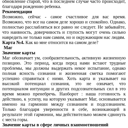
обновление старой, что в последнем случае часто происходит,
благодаря рождению ребенка.
Рекомендации
Возможно, сейчас - самое счастливое для вас время.
Возможно, что все на самом деле хорошо и спокойно. Однако,
полностью расслабляться все равно не следует. Не забывайте,
что наивность, доверчивость и глупость могут очень сильно
навредить не только нам самим, но и окружающим нас людям.
Карта №4.
Как ко мне относится на самом деле?
Маг
Значение карты
Маг обозначает ум, сообразительность, активную жизненную
позицию. Это период, когда перед нами встают трудные
проблемы, мы должны выдержать некое испытание, однако
полная ясность сознания и жизненная сметка помогают
успешно справиться с ними. Хоть карта и указывает на
высокий потенциал сознания, это не означает, что
потенциалом интуиции и других подсознательных сил в это
время можно пренебречь. Наоборот : наша готовность к
действию, к успеху, на которую указывает Маг, основывается
именно на гармонии между сознанием и подсознанием.
Только благодаря уверенности в себе, возникающей в
результате этой гармонии, мы действительно можем сдвинуть
с места горы.
Значение карты в сфере личных взаимоотношений