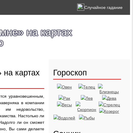
Случайное гадание
мне» на картах
о
 на картах
Гороскоп
ется уравновешенным,
наверняка в компании
 им недовольство,
хамства. Настолько ли
Надолго ли он сможет
жно, Вы сами делаете