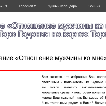
айн
Гороскоп
Лунный календарь
Сонник
е «Отношение мужчины ко 
Таро Гадания на картах Тар
ание «Отношение мужчины ко мне»
Вам кажется, что избранник Ваш явля
спокойным и положительным. Однако 
вы могли заметить высказываемое
моральные срывы и некоторые попытки 
хорош Ваш суженый, как Вы думаете? 
быть тактичным рядом с Вами? Возмо