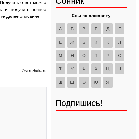
Сонник
 Получить ответ можно
ь и получить точное
Сны по алфавиту
йте далее описание.
А
Б
В
Г
Д
Е
Ё
Ж
З
И
К
Л
М
Н
О
П
Р
С
Т
У
Ф
Х
Ц
Ч
© vorozhejka.ru
Ш
Щ
Э
Ю
Я
Подпишись!